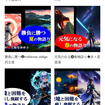
勝負に勝つ❷noblesse oblige
元気の出る❾春物語り◆歩々是
武士道
道場