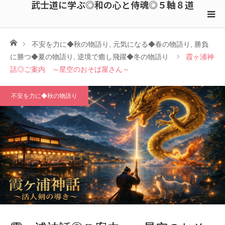
武士道に学ぶ◎和の心と侍魂◎５軸８道
ホーム
不安を力に◆秋の物語り
,
元気になる◆春の物語り
,
勝負
に勝つ◆夏の物語り
,
逆境で癒し飛躍◆冬の物語り
霞ヶ浦神
話◎ご案内 ～星空のおそば屋さん～
不安を力に◆秋の物語り