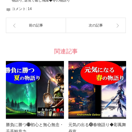
物語り
,
逆境で癒し飛躍◆冬の物語り
コメント:
14
前の記事
次の記事
関連記事
勝負に勝つ⓫初心と無心無念・
元気の出る❿春物語り◆彩鳳舞
千手観音力
丹宵