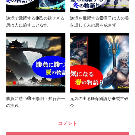
逆境で飛躍する➑己の欲せざる
逆境を飛躍する❿君子は人の美
所は人に施すことなれ
を成して人の悪を成さず
勝負に勝つ⓯王陽明・知行合一
元気の出る➑春物語り◆裂古破
の実践
今
コメント